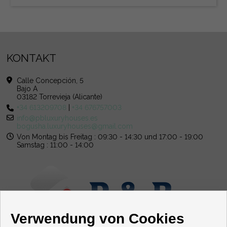
KONTAKT
Calle Concepción, 5
Bajo A
03182 Torrevieja (Alicante)
+34 613209708
|
+34 676757003
info@pbluxuryhouses.es
bogusha.luxuryhouses@gmail.com
Von Montag bis Freitag : 09:30 - 14:30 und 17:00 - 19:00
Samstag : 11:00 - 14:00
Verwendung von Cookies