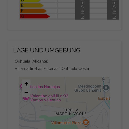
IN BEARBEITUNG
IN BEARBEITUNG
D
E
F
G
LAGE UND UMGEBUNG
Orihuela (Alicante)
Villamartín-Las Filipinas | Orihuela Costa
+
−