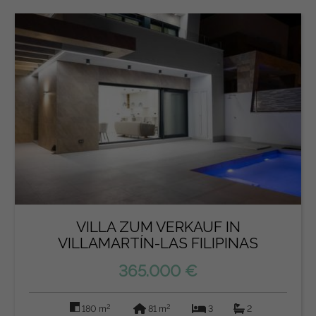
VILLA ZUM VERKAUF IN
VILLAMARTÍN-LAS FILIPINAS
(ORIHUELA...
365.000 €
2
2
180 m
81 m
3
2