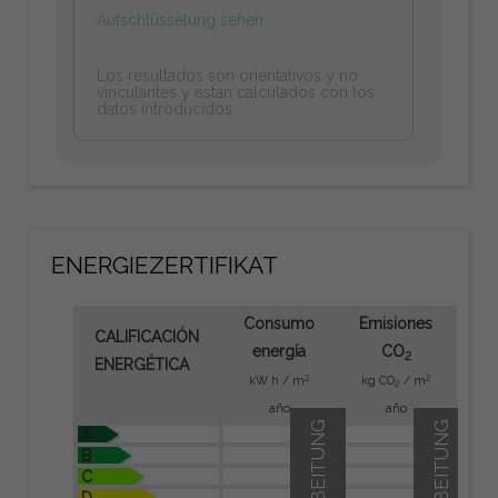
Aufschlüsselung sehen
Los resultados son orientativos y no
vinculantes y estan calculados con los
datos introducidos.
ENERGIEZERTIFIKAT
Consumo
Emisiones
CALIFICACIÓN
energía
CO
2
ENERGÉTICA
2
2
kW h / m
kg CO
/ m
2
año
año
A
B
C