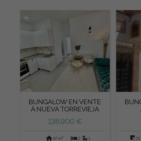
BUNGALOW EN VENTE
BUN
À NUEVA TORREVIEJA
138.900 €
2
47 m
2
1
25