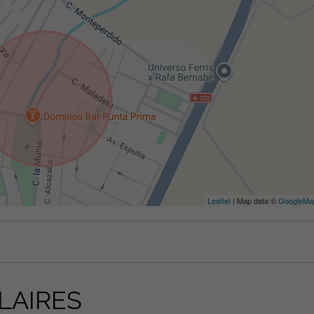
Leaflet
| Map data ©
GoogleMa
LAIRES