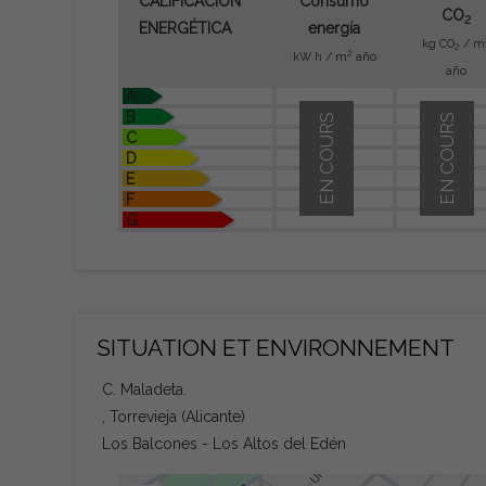
CALIFICACIÓN
Consumo
CO
2
ENERGÉTICA
energía
kg CO
/ m
2
2
kW h / m
año
año
A
B
EN COURS
EN COURS
C
D
E
F
G
SITUATION ET ENVIRONNEMENT
C. Maladeta.
, Torrevieja (Alicante)
Los Balcones - Los Altos del Edén