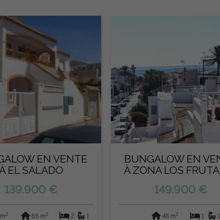
GALOW EN VENTE
BUNGALOW EN VE
À EL SALADO
À ZONA LOS FRUTA
(TORREVIEJA)
(TORREVIEJA)
139.900 €
149.900 €
2
2
2
 m
65 m
2
1
48 m
1
1