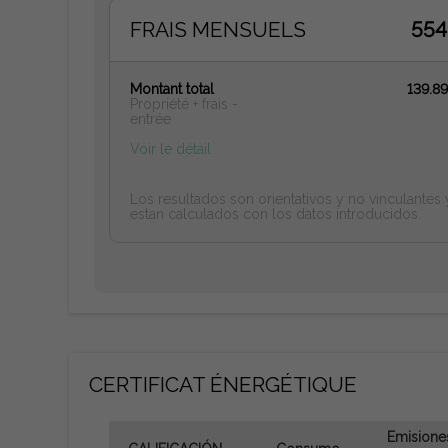
FRAIS MENSUELS
554
Montant total
139.8
Propriété + frais -
entrée
Voir le détail
Los resultados son orientativos y no vinculantes 
estan calculados con los datos introducidos.
CERTIFICAT ÉNERGÉTIQUE
Emisione