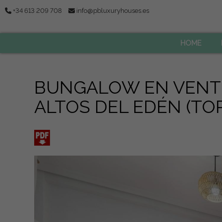
+34 613 209 708
info@pbluxuryhouses.es
HOME
BUNGALOW EN VENTE
ALTOS DEL EDÉN (TOR