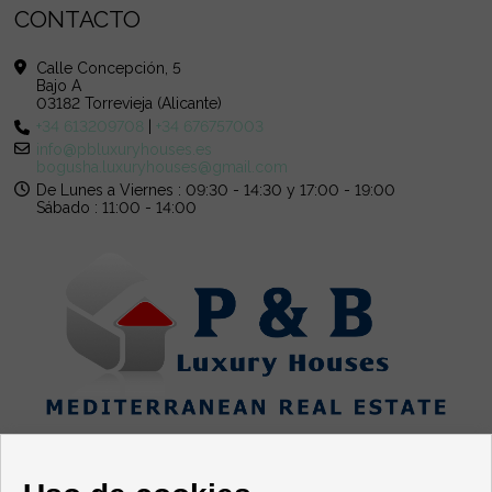
CONTACTO
Calle Concepción, 5
Bajo A
03182 Torrevieja (Alicante)
+34 613209708
|
+34 676757003
info@pbluxuryhouses.es
bogusha.luxuryhouses@gmail.com
De Lunes a Viernes : 09:30 - 14:30 y 17:00 - 19:00
Sábado : 11:00 - 14:00