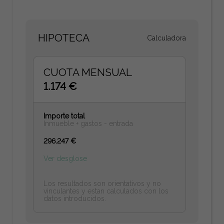
HIPOTECA
Calculadora
CUOTA MENSUAL
1.174 €
Importe total
Inmueble + gastos - entrada
296.247 €
Ver desglose
Los resultados son orientativos y no
vinculantes y estan calculados con los
datos introducidos.