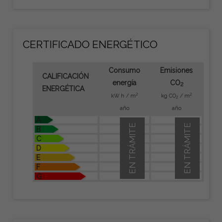
CERTIFICADO ENERGÉTICO
Consumo
Emisiones
CALIFICACIÓN
energía
CO
2
ENERGÉTICA
2
2
kW h / m
kg CO
/ m
2
año
año
A
EN TRÁMITE
EN TRÁMITE
B
C
D
E
F
G